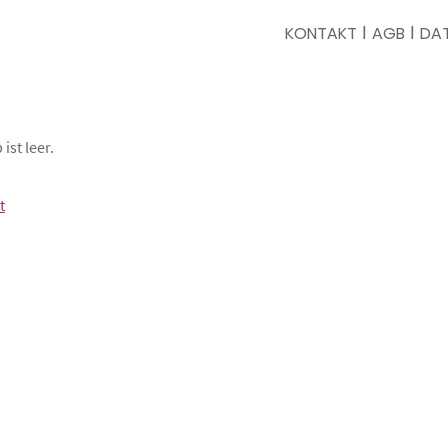
ǀ
ǀ
KONTAKT
AGB
DA
ist leer.
t